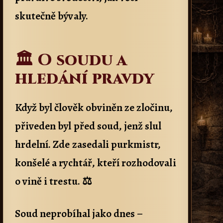
skutečně bývaly.
🏛️ O soudu a
hledání pravdy
Když byl člověk obviněn ze zločinu,
přiveden byl před soud, jenž slul
hrdelní. Zde zasedali purkmistr,
konšelé a rychtář, kteří rozhodovali
o vině i trestu. ⚖️
Soud neprobíhal jako dnes –