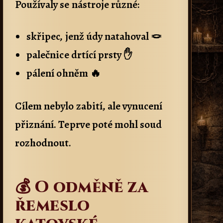
Používaly se nástroje různé:
skřipec, jenž údy natahoval 🪢
palečnice drtící prsty ✋
pálení ohněm 🔥
Cílem nebylo zabití, ale vynucení
přiznání. Teprve poté mohl soud
rozhodnout.
💰 O odměně za
řemeslo