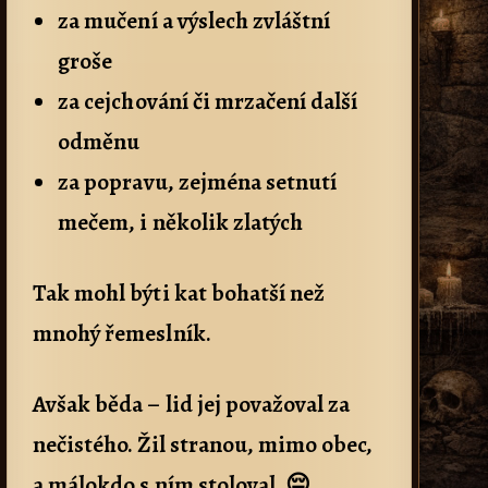
za mučení a výslech zvláštní
groše
za cejchování či mrzačení další
odměnu
za popravu, zejména setnutí
mečem, i několik zlatých
Tak mohl býti kat bohatší než
mnohý řemeslník.
Avšak běda – lid jej považoval za
nečistého. Žil stranou, mimo obec,
a málokdo s ním stoloval. 😔