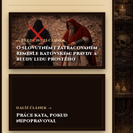
← PŘEDCHOZÍ ČLÁNEK
O slovutném i zatracovaném
řemesle katovském: pravdy a
bludy lidu prostého
DALŠÍ ČLÁNEK →
Práce kata, pokud
nepopravoval