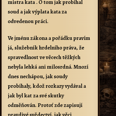
mistra kata . O tom jak probíhal
soud a jak výplata kata za
odvedenou práci.
Ve jménu zákona a pořádku pravím
já, služebník hrdelního práva, že
spravedlnost ve věcech těžkých
nebyla lehká ani milosrdná. Mnozí
dnes nechápou, jak soudy
probíhaly, kdož rozkazy vydával a
jak byl kat za své skutky
odměňován. Protoť zde zapisují
pravdivé svědectví, jak věci