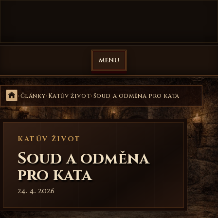
Přejít na obsah
Veselá Mučírna
MENU
Domů
Články
Katův život
Soud a odměna pro kata
KATŮV ŽIVOT
Soud a odměna
pro kata
24. 4. 2026