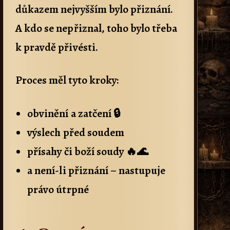
důkazem nejvyšším bylo přiznání.
A kdo se nepřiznal, toho bylo třeba
k pravdě přivésti.
Proces měl tyto kroky:
obvinění a zatčení 🔒
výslech před soudem
přísahy či boží soudy 🔥🌊
a není-li přiznání – nastupuje
právo útrpné