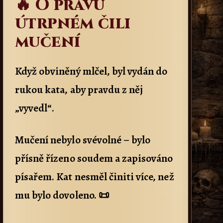
🔥 O právu
útrpném čili
mučení
Když obviněný mlčel, byl vydán do
rukou kata, aby pravdu z něj
„vyvedl“.
Mučení nebylo svévolné – bylo
přísně řízeno soudem a zapisováno
písařem. Kat nesměl činiti více, než
mu bylo dovoleno. 📜