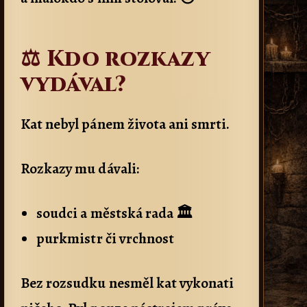
⚖️ Kdo rozkazy
vydával?
Kat nebyl pánem života ani smrti.
Rozkazy mu dávali:
soudci a městská rada 🏛️
purkmistr či vrchnost
Bez rozsudku nesměl kat vykonati