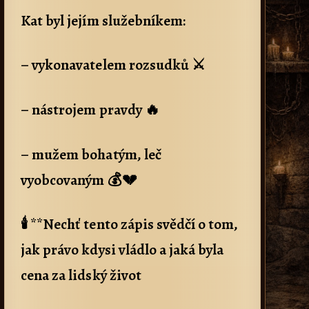
Kat byl jejím služebníkem:
– vykonavatelem rozsudků ⚔️
– nástrojem pravdy 🔥
– mužem bohatým, leč
vyobcovaným 💰💔
🕯️ **Nechť tento zápis svědčí o tom,
jak právo kdysi vládlo a jaká byla
cena za lidský život