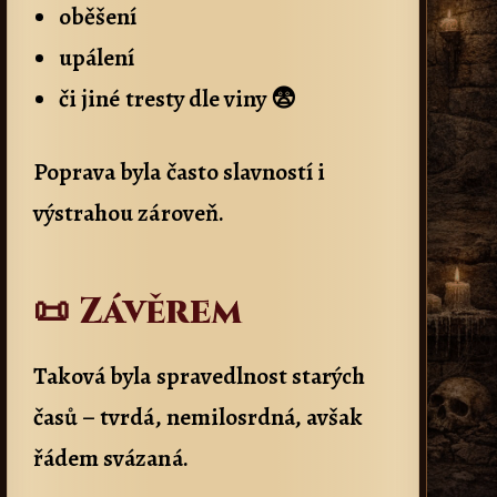
oběšení
upálení
či jiné tresty dle viny 😨
Poprava byla často slavností i
výstrahou zároveň.
📜 Závěrem
Taková byla spravedlnost starých
časů – tvrdá, nemilosrdná, avšak
řádem svázaná.