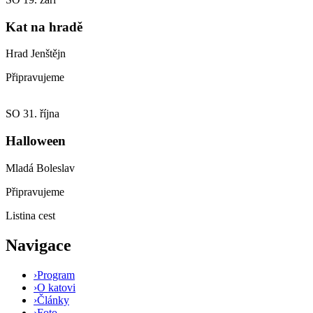
Kat na hradě
Hrad Jenštějn
Připravujeme
SO
31. října
Halloween
Mladá Boleslav
Připravujeme
Listina cest
Navigace
›
Program
›
O katovi
›
Články
›
Foto