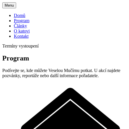
Přejít
Veselá
Menu
na
Mučírna
obsah
Domů
Program
Články
O katovi
Kontakt
Termíny vystoupení
Program
Podívejte se, kde můžete Veselou Mučírnu potkat. U akcí najdete
pozvánky, reportáže nebo další informace pořadatele.