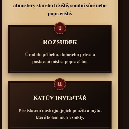
atmosféry starého tržiště, soudní síně nebo
popraviště.
I
Rozsudek
Úvod do příběhu, dobového práva a
postavení mistra popravčího.
II
Katův inventář
Představení nástrojů, jejich použití a mýtů,
které kolem nich vznikly.