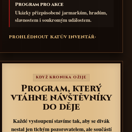
Program pro akce
Ukázky přizpůsobené jarmarkům, hradům,
slavnostem i soukromým událostem.
PROHLÉDNOUT KATŮV INVENTÁŘ
›
KDYŽ KRONIKA OŽIJE
Program, který
vtáhne návštěvníky
do děje
Každé vystoupení stavíme tak, aby se divák
nestal jen tichým pozorovatelem, ale součástí