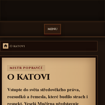
Přejít na obsah
Veselá Mučírna
MENU
Domů
O katovi
MISTR POPRAVČÍ
O KATOVI
Vstupte do světa středověkého práva,
rozsudků a řemesla, které budilo strach i
respekt. Veselá Mučírna představuje