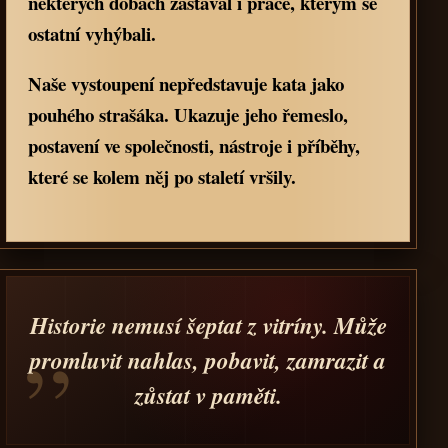
některých dobách zastával i práce, kterým se
ostatní vyhýbali.
Naše vystoupení nepředstavuje kata jako
pouhého strašáka. Ukazuje jeho řemeslo,
postavení ve společnosti, nástroje i příběhy,
které se kolem něj po staletí vršily.
„
Historie nemusí šeptat z vitríny. Může
promluvit nahlas, pobavit, zamrazit a
zůstat v paměti.