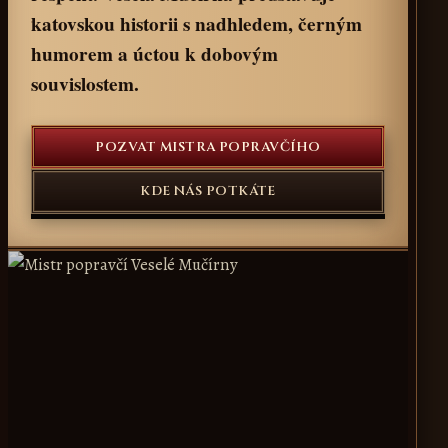
katovskou historii s nadhledem, černým
humorem a úctou k dobovým
souvislostem.
POZVAT MISTRA POPRAVČÍHO
KDE NÁS POTKÁTE