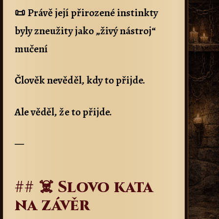
📜 Právě její přirozené instinkty
byly zneužity jako „živý nástroj“
mučení
Člověk nevěděl, kdy to přijde.
Ale věděl, že to přijde.
—
## ☠️ Slovo kata
na závěr