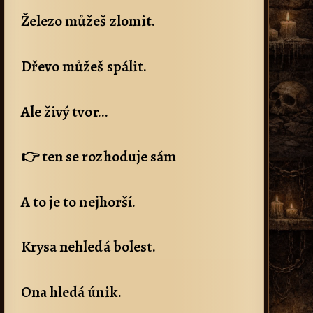
Železo můžeš zlomit.
Dřevo můžeš spálit.
Ale živý tvor…
👉 ten se rozhoduje sám
A to je to nejhorší.
Krysa nehledá bolest.
Ona hledá únik.