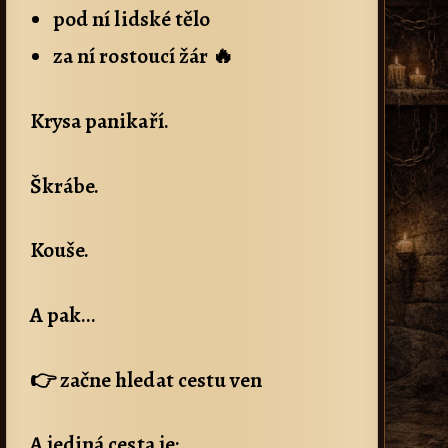
pod ní lidské tělo
za ní rostoucí žár 🔥
Krysa panikaří.
Škrábe.
Kouše.
A pak…
👉 začne hledat cestu ven
A jediná cesta je: