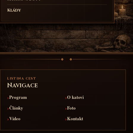
Klády
LISTINA CEST
Navigace
›
›
Program
O katovi
›
›
Články
Foto
›
›
Video
Kontakt