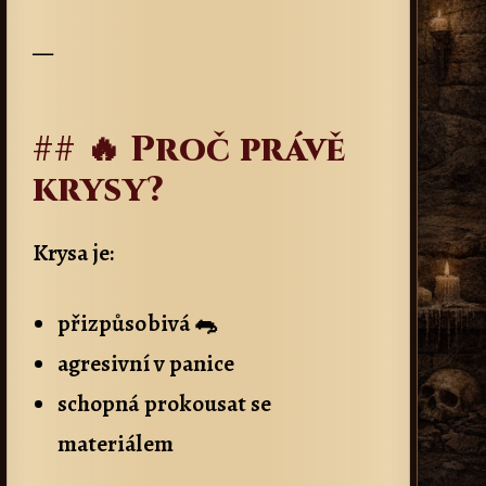
—
## 🔥 Proč právě
krysy?
Krysa je:
přizpůsobivá 🐀
agresivní v panice
schopná prokousat se
materiálem