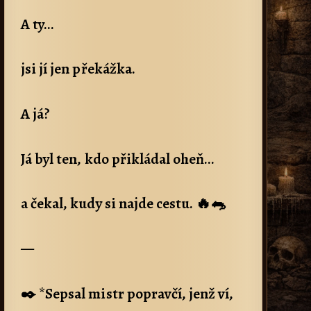
A ty…
jsi jí jen překážka.
A já?
Já byl ten, kdo přikládal oheň…
a čekal, kudy si najde cestu. 🔥🐀
—
✒️ *Sepsal mistr popravčí, jenž ví,