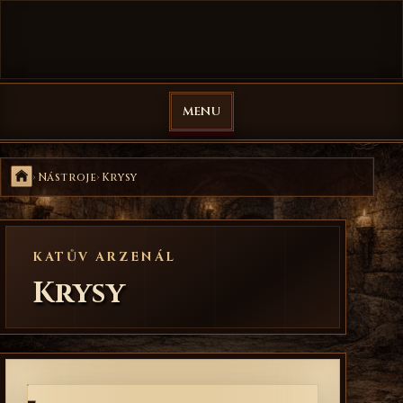
Přejít na obsah
Veselá Mučírna
MENU
Domů
Nástroje
Krysy
KATŮV ARZENÁL
Krysy