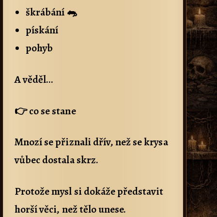
škrábání 🐀
pískání
pohyb
A věděl…
👉 co se stane
Mnozí se přiznali dřív, než se krysa
vůbec dostala skrz.
Protože mysl si dokáže představit
horší věci, než tělo unese.