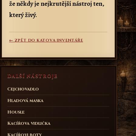
že někdy je nejkrutější nástroj ten,
který živý.
← ZPĚT DO KATOVA INVENTÁŘE
DALŠÍ NÁSTROJE
Cejchovadlo
Hladová maska
Housle
Kacířova vidlička
Kacířovi boty