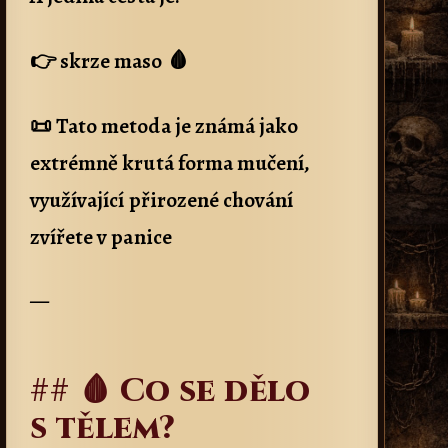
👉 skrze maso 🩸
📜 Tato metoda je známá jako
extrémně krutá forma mučení,
využívající přirozené chování
zvířete v panice
—
## 🩸 Co se dělo
s tělem?