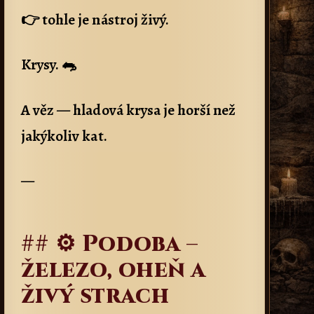
👉 tohle je nástroj živý.
Krysy. 🐀
A věz — hladová krysa je horší než
jakýkoliv kat.
—
## ⚙️ Podoba –
železo, oheň a
živý strach