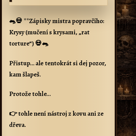
🐀💀 **Zápisky mistra popravčího:
Krysy (mučení s krysami, „rat
torture“) 💀🐀
Přistup… ale tentokrát si dej pozor,
kam šlapeš.
Protože tohle…
👉 tohle není nástroj z kovu ani ze
dřeva.