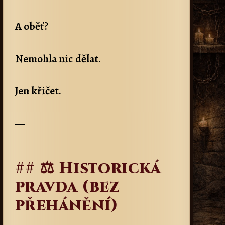
A oběť?
Nemohla nic dělat.
Jen křičet.
—
## ⚖️ Historická
pravda (bez
přehánění)