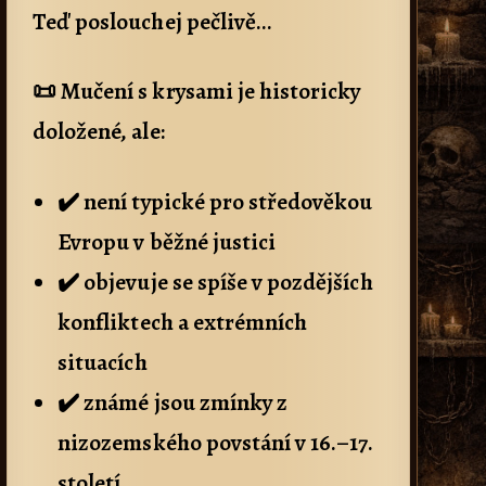
Teď poslouchej pečlivě…
📜 Mučení s krysami je historicky
doložené, ale:
✔️ není typické pro středověkou
Evropu v běžné justici
✔️ objevuje se spíše v pozdějších
konfliktech a extrémních
situacích
✔️ známé jsou zmínky z
nizozemského povstání v 16.–17.
století