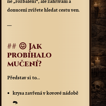
ne „rozbalení“, ale zahřívání a
donucení zvířete hledat cestu ven.
—
## 😖 Jak
probíhalo
mučení?
Představ si to…
krysa zavřená v kovové nádobě
🐀