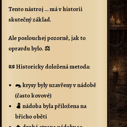
Tento nástroj … má v historii
skutečný základ.
Ale poslouchej pozorně, jak to
opravdu bylo. ⚖️
📜 Historicky doložená metoda:
🐀 krysy byly uzavřeny v nádobě
(často kovové)
🫃 nádoba byla přiložena na
břicho oběti
🔥 druhá strana nádoby se