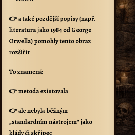
👉 a také pozdější popisy (např.
literatura jako 1984 od George
Orwella) pomohly tento obraz
rozšířit
To znamená:
👉 metoda existovala
👉 ale nebyla běžným
„standardním nástrojem“ jako
klády či skřipec