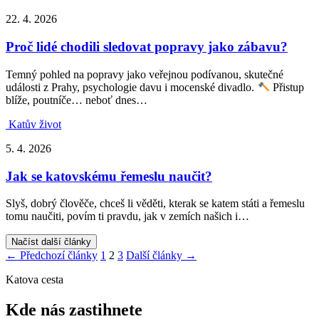
22. 4. 2026
Proč lidé chodili sledovat popravy jako zábavu?
Temný pohled na popravy jako veřejnou podívanou, skutečné
události z Prahy, psychologie davu i mocenské divadlo.
Přistup
blíže, poutníče… neboť dnes…
Katův život
5. 4. 2026
Jak se katovskému řemeslu naučit?
Slyš, dobrý člověče, chceš li věděti, kterak se katem státi a řemeslu
tomu naučiti, povím ti pravdu, jak v zemích našich i…
Načíst další články
Stránkování
← Předchozí články
1
2
3
Další články →
příspěvků
Katova cesta
Kde nás zastihnete