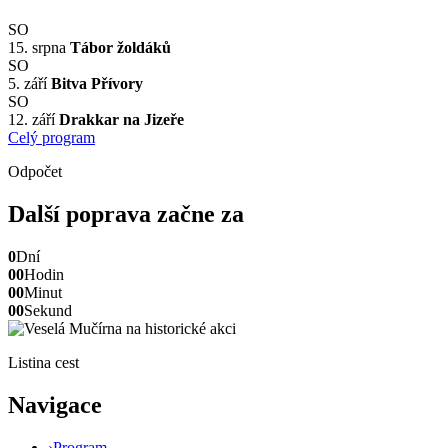
SO
15. srpna
Tábor žoldáků
SO
5. září
Bitva Přívory
SO
12. září
Drakkar na Jizeře
Celý program
Odpočet
Další poprava začne za
0
Dní
00
Hodin
00
Minut
00
Sekund
Listina cest
Navigace
›
Program