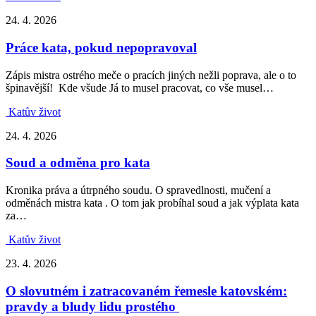
24. 4. 2026
Práce kata, pokud nepopravoval
Zápis mistra ostrého meče o pracích jiných nežli poprava, ale o to
špinavější! Kde všude Já to musel pracovat, co vše musel…
Katův život
24. 4. 2026
Soud a odměna pro kata
Kronika práva a útrpného soudu. O spravedlnosti, mučení a
odměnách mistra kata . O tom jak probíhal soud a jak výplata kata
za…
Katův život
23. 4. 2026
O slovutném i zatracovaném řemesle katovském:
pravdy a bludy lidu prostého