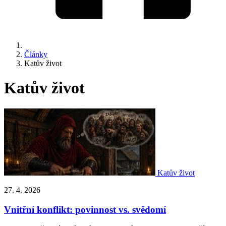
Články
Katův život
Katův život
Katův život
27. 4. 2026
Vnitřní konflikt: povinnost vs. svědomí