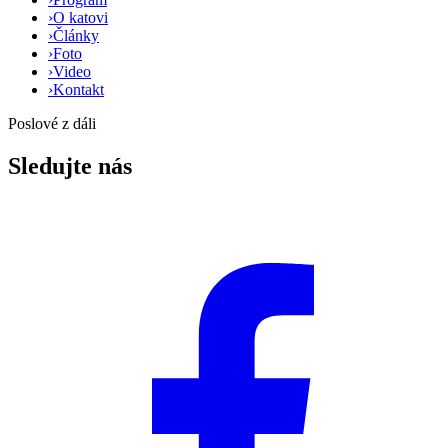
›
O katovi
›
Články
›
Foto
›
Video
›
Kontakt
Poslové z dáli
Sledujte nás