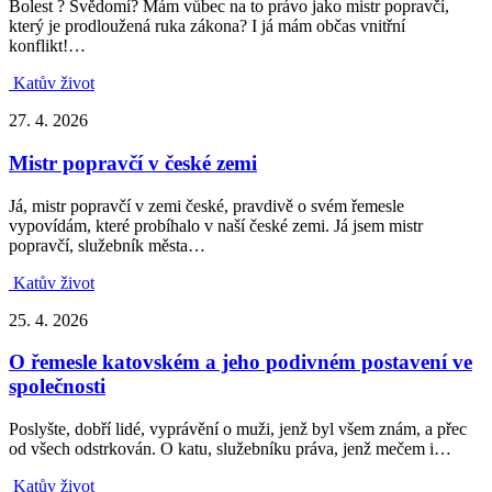
Bolest ? Svědomí? Mám vůbec na to právo jako mistr popravčí,
který je prodloužená ruka zákona? I já mám občas vnitřní
konflikt!…
Katův život
27. 4. 2026
Mistr popravčí v české zemi
Já, mistr popravčí v zemi české, pravdivě o svém řemesle
vypovídám, které probíhalo v naší české zemi. Já jsem mistr
popravčí, služebník města…
Katův život
25. 4. 2026
O řemesle katovském a jeho podivném postavení ve
společnosti
Poslyšte, dobří lidé, vyprávění o muži, jenž byl všem znám, a přec
od všech odstrkován. O katu, služebníku práva, jenž mečem i…
Katův život