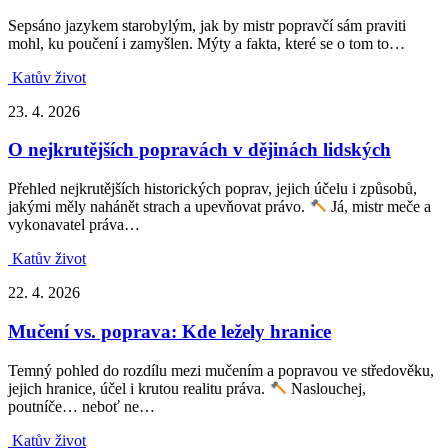
Sepsáno jazykem starobylým, jak by mistr popravčí sám praviti
mohl, ku poučení i zamyšlen. Mýty a fakta, které se o tom to…
Katův život
23. 4. 2026
O nejkrutějších popravách v dějinách lidských
Přehled nejkrutějších historických poprav, jejich účelu i způsobů,
jakými měly nahánět strach a upevňovat právo.
Já, mistr meče a
vykonavatel práva…
Katův život
22. 4. 2026
Mučení vs. poprava: Kde ležely hranice
Temný pohled do rozdílu mezi mučením a popravou ve středověku,
jejich hranice, účel i krutou realitu práva.
Naslouchej,
poutníče… neboť ne…
Katův život