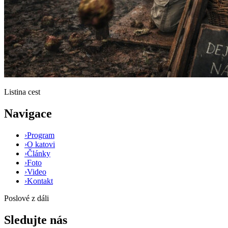
Listina cest
Navigace
›
Program
›
O katovi
›
Články
›
Foto
›
Video
›
Kontakt
Poslové z dáli
Sledujte nás