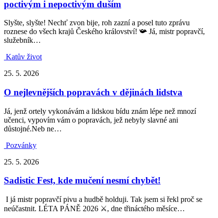
poctivým i nepoctivým duším
Slyšte, slyšte! Nechť zvon bije, roh zazní a posel tuto zprávu
roznese do všech krajů Českého království! 📯 Já, mistr popravčí,
služebník…
Katův život
25. 5. 2026
O nejlevnějších popravách v dějinách lidstva
Já, jenž ortely vykonávám a lidskou bídu znám lépe než mnozí
učenci, vypovím vám o popravách, jež nebyly slavné ani
důstojné.Neb ne…
Pozvánky
25. 5. 2026
Sadistic Fest, kde mučení nesmí chybět!
I já mistr popravčí pivu a hudbě holduji. Tak jsem si řekl proč se
neúčastnit. LÉTA PÁNĚ 2026 ⚔️, dne třináctého měsíce…