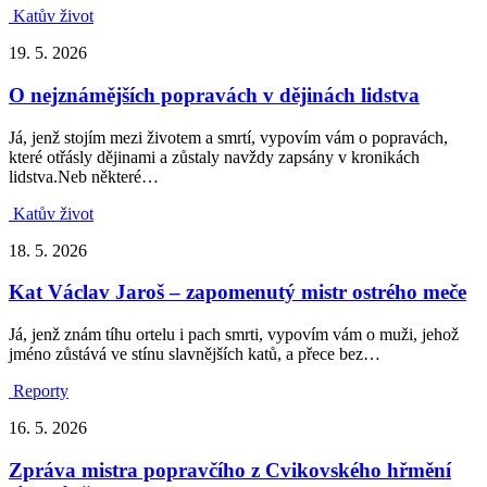
Katův život
19. 5. 2026
O nejznámějších popravách v dějinách lidstva
Já, jenž stojím mezi životem a smrtí, vypovím vám o popravách,
které otřásly dějinami a zůstaly navždy zapsány v kronikách
lidstva.Neb některé…
Katův život
18. 5. 2026
Kat Václav Jaroš – zapomenutý mistr ostrého meče
Já, jenž znám tíhu ortelu i pach smrti, vypovím vám o muži, jehož
jméno zůstává ve stínu slavnějších katů, a přece bez…
Reporty
16. 5. 2026
Zpráva mistra popravčího z Cvikovského hřmění