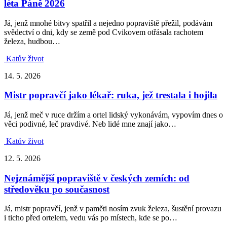
léta Páně 2026
Já, jenž mnohé bitvy spatřil a nejedno popraviště přežil, podávám
svědectví o dni, kdy se země pod Cvikovem otřásala rachotem
železa, hudbou…
Katův život
14. 5. 2026
Mistr popravčí jako lékař: ruka, jež trestala i hojila
Já, jenž meč v ruce držím a ortel lidský vykonávám, vypovím dnes o
věci podivné, leč pravdivé. Neb lidé mne znají jako…
Katův život
12. 5. 2026
Nejznámější popraviště v českých zemích: od
středověku po současnost
Já, mistr popravčí, jenž v paměti nosím zvuk železa, šustění provazu
i ticho před ortelem, vedu vás po místech, kde se po…