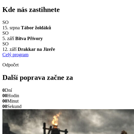
Kde nás zastihnete
SO
15. srpna
Tábor žoldáků
SO
5. září
Bitva Přívory
SO
12. září
Drakkar na Jizeře
Celý program
Odpočet
Další poprava začne za
0
Dní
00
Hodin
00
Minut
00
Sekund