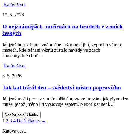
Katův život
10. 5. 2026
O nejznámějších mučírnách na hradech v zemích
českých
Já, jenž bolest i ortel znám lépe než mnozí jiní, vypovím vám o
místech, kde sténání vězňů zůstalo navždy ve zdech
kamenných.Neboť…
Katův život
6. 5. 2026
Jak kat trávil den – svědectví mistra popravčího
Já, jenž meč i provaz v rukou třímám, vypovím vám, jak plyne den
muže, jehož jméno lid vyslovuje šeptem. Neboť kat není…
Načíst další články
1
2
3
4
Další články →
Katova cesta