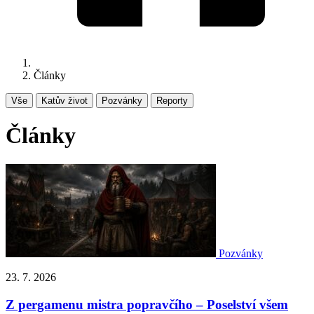
Články
Vše
Katův život
Pozvánky
Reporty
Články
Pozvánky
23. 7. 2026
Z pergamenu mistra popravčího – Poselství všem