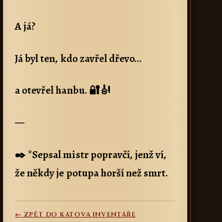
A já?
Já byl ten, kdo zavřel dřevo…
a otevřel hanbu. 🔐🎻
—
✒️ *Sepsal mistr popravčí, jenž ví,
že někdy je potupa horší než smrt.
← ZPĚT DO KATOVA INVENTÁŘE