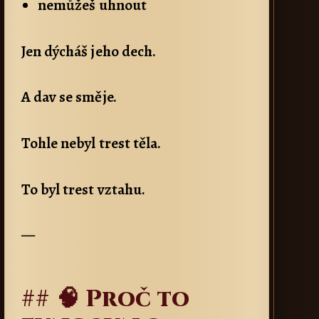
nemůžeš uhnout
Jen dýcháš jeho dech.
A dav se směje.
Tohle nebyl trest těla.
To byl trest vztahu.
—
## 🧠 Proč to