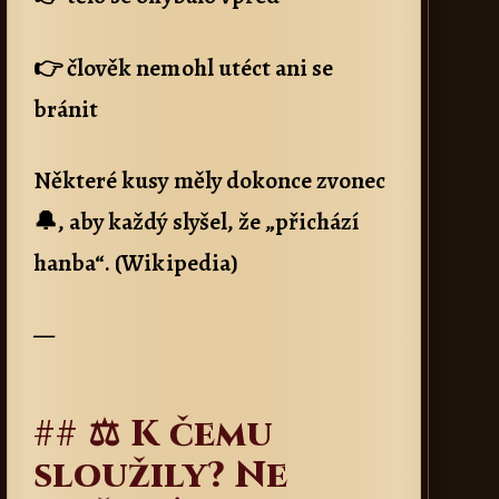
👉 člověk nemohl utéct ani se
bránit
Některé kusy měly dokonce zvonec
🔔, aby každý slyšel, že „přichází
hanba“. (Wikipedia)
—
## ⚖️ K čemu
sloužily? Ne