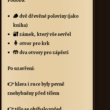
🪵 dvě dřevěné poloviny (jako
kniha)
🔐 zámek, který vše sevřel
🧍 otvor pro krk
🤲 dva otvory pro zápěstí
Po uzavření:
👉 hlava i ruce byly pevně
znehybněny před tělem
👉 tělo se ohýbalo vpřed