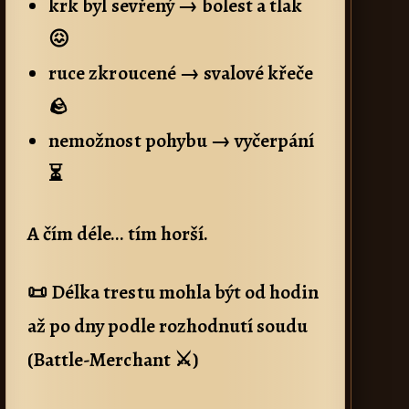
krk byl sevřený → bolest a tlak
😖
ruce zkroucené → svalové křeče
🪨
nemožnost pohybu → vyčerpání
⏳
A čím déle… tím horší.
📜 Délka trestu mohla být od hodin
až po dny podle rozhodnutí soudu
(Battle-Merchant ⚔)