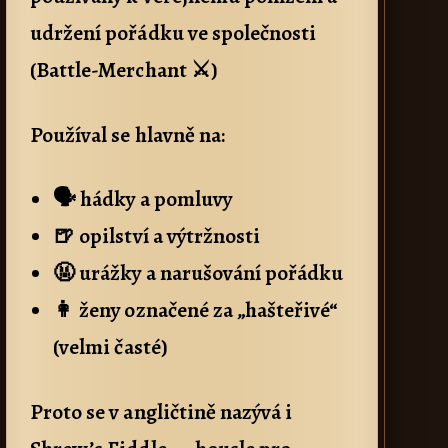
udržení pořádku ve společnosti
(Battle-Merchant ⚔)
Používal se hlavně na:
🗣️ hádky a pomluvy
🍺 opilství a výtržnosti
🤬 urážky a narušování pořádku
👩 ženy označené za „hašteřivé“
(velmi časté)
Proto se v angličtině nazývá i