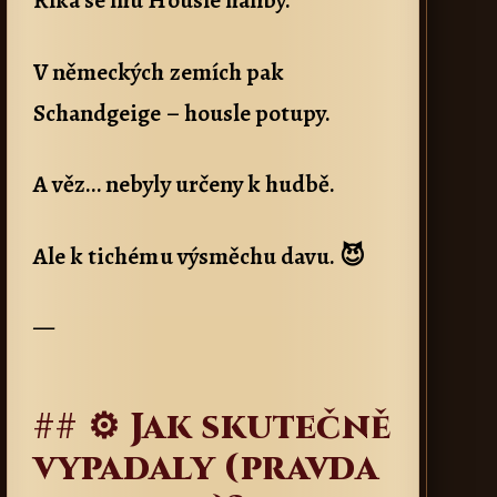
V německých zemích pak
Schandgeige – housle potupy.
A věz… nebyly určeny k hudbě.
Ale k tichému výsměchu davu. 😈
—
## ⚙️ Jak skutečně
vypadaly (pravda