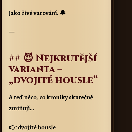
Jako živé varování. 🔔
—
## 😈 Nejkrutější
varianta –
„dvojité housle“
A teď něco, co kroniky skutečně
zmiňují…
👉 dvojité housle