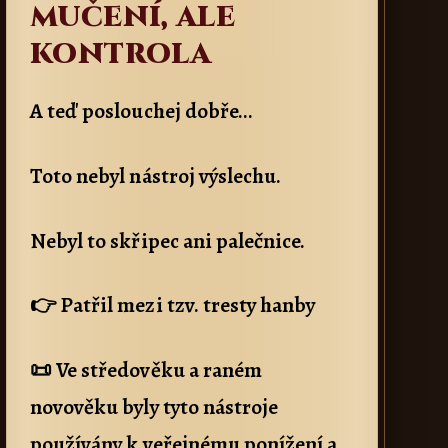
mučení, ale
kontrola
A teď poslouchej dobře…
Toto nebyl nástroj výslechu.
Nebyl to skřipec ani palečnice.
👉 Patřil mezi tzv. tresty hanby
📜 Ve středověku a raném
novověku byly tyto nástroje
používány k veřejnému ponížení a