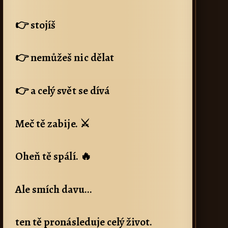
👉 stojíš
👉 nemůžeš nic dělat
👉 a celý svět se dívá
Meč tě zabije. ⚔️
Oheň tě spálí. 🔥
Ale smích davu…
ten tě pronásleduje celý život.