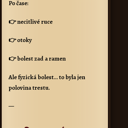
Po čase:
👉 necitlivé ruce
👉 otoky
👉 bolest zad a ramen
Ale fyzická bolest… to byla jen
polovina trestu.
—