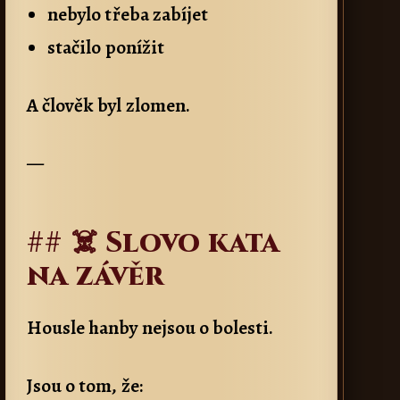
nebylo třeba zabíjet
stačilo ponížit
A člověk byl zlomen.
—
## ☠️ Slovo kata
na závěr
Housle hanby nejsou o bolesti.
Jsou o tom, že: