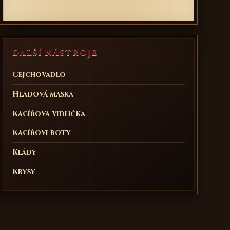
DALŠÍ NÁSTROJE
Cejchovadlo
Hladová maska
Kacířova vidlička
Kacířovi boty
Klády
Krysy