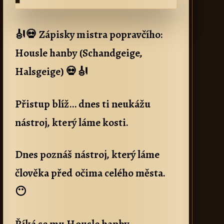
🎻💀 Zápisky mistra popravčího:
Housle hanby (Schandgeige,
Halsgeige) 💀🎻
Přistup blíž… dnes ti neukážu
nástroj, který láme kosti.
Dnes poznáš nástroj, který láme
člověka před očima celého města.
😶
Říká se mu Housle hanby.