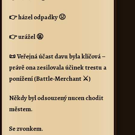
👉 házel odpadky 🤢
👉 urážel 🤬
📜 Veřejná účast davu byla klíčová –
právě ona zesilovala účinek trestu a
ponížení (Battle-Merchant ⚔)
Někdy byl odsouzený nucen chodit
městem.
Se zvonkem.