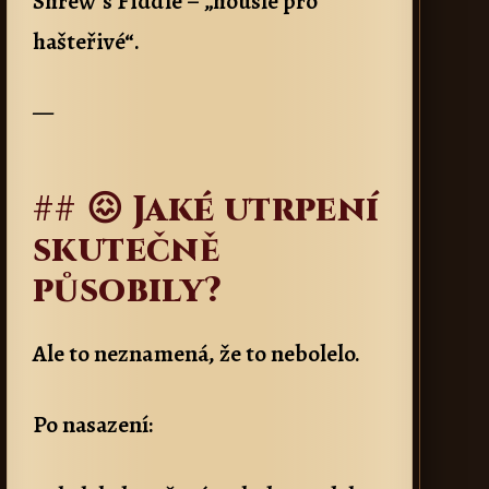
Shrew’s Fiddle – „housle pro
hašteřivé“.
—
## 😖 Jaké utrpení
skutečně
působily?
Ale to neznamená, že to nebolelo.
Po nasazení: