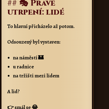
## 🎭 Pravé
utrpení: lidé
To hlavní přicházelo až potom.
Odsouzený byl vystaven:
na náměstí 🏰
u radnice
na tržišti mezi lidem
A lid?
👉 smál se 😂