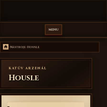
Přejít na obsah
Veselá Mučírna
MENU
Domů
Nástroje
Housle
KATŮV ARZENÁL
Housle