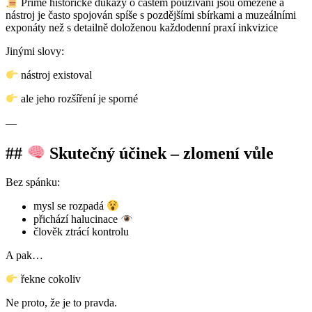
Přímé historické důkazy o častém používání jsou omezené a
nástroj je často spojován spíše s pozdějšími sbírkami a muzeálními
exponáty než s detailně doloženou každodenní praxí inkvizice
Jinými slovy:
nástroj existoval
ale jeho rozšíření je sporné
—
##
Skutečný účinek – zlomení vůle
Bez spánku:
mysl se rozpadá
přichází halucinace
člověk ztrácí kontrolu
A pak…
řekne cokoliv
Ne proto, že je to pravda.