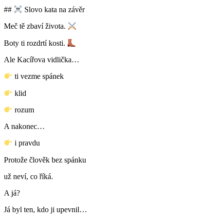
##
Slovo kata na závěr
Meč tě zbaví života.
Boty ti rozdrtí kosti.
Ale Kacířova vidlička…
ti vezme spánek
klid
rozum
A nakonec…
i pravdu
Protože člověk bez spánku
už neví, co říká.
A já?
Já byl ten, kdo ji upevnil…