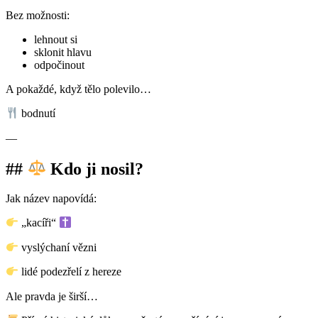
Bez možnosti:
lehnout si
sklonit hlavu
odpočinout
A pokaždé, když tělo polevilo…
bodnutí
—
##
Kdo ji nosil?
Jak název napovídá:
„kacíři“
vyslýchaní vězni
lidé podezřelí z hereze
Ale pravda je širší…