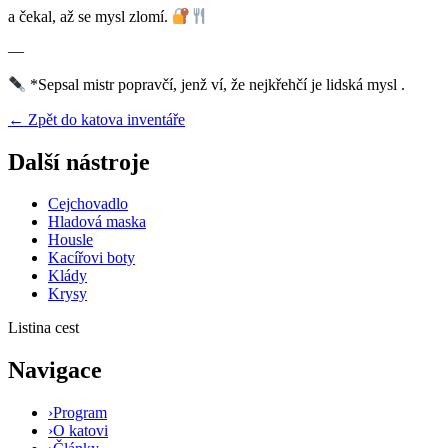
a čekal, až se mysl zlomí.
—
*Sepsal mistr popravčí, jenž ví, že nejkřehčí je lidská mysl .
← Zpět do katova inventáře
Další nástroje
Cejchovadlo
Hladová maska
Housle
Kacířovi boty
Klády
Krysy
Listina cest
Navigace
›
Program
›
O katovi