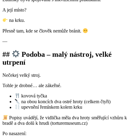
A její místo?
na krku.
Přesně tam, kde se člověk nemůže bránit.
—
##
Podoba – malý nástroj, velké
utrpení
Nečekej velký stroj.
Tohle je drobné… ale zákeřné.
kovová tyčka
na obou koncích dva ostré hroty (celkem čtyři)
upevnění řemínkem kolem krku
Popisy uvádějí, že vidlička měla dva hroty směřující vzhůru k
bradě a dva dolů k hrudi (torturemuseum.cz)
Po nasazení: