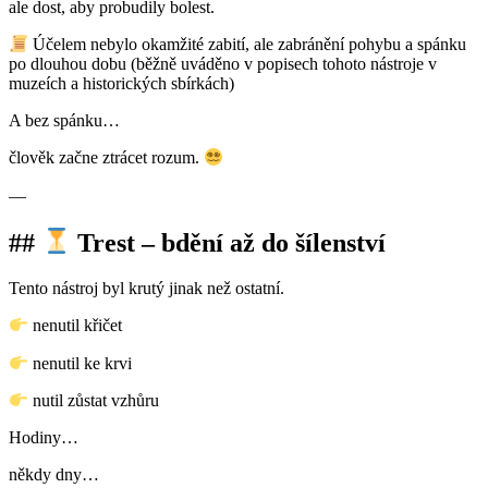
ale dost, aby probudily bolest.
Účelem nebylo okamžité zabití, ale zabránění pohybu a spánku
po dlouhou dobu (běžně uváděno v popisech tohoto nástroje v
muzeích a historických sbírkách)
A bez spánku…
člověk začne ztrácet rozum.
—
##
Trest – bdění až do šílenství
Tento nástroj byl krutý jinak než ostatní.
nenutil křičet
nenutil ke krvi
nutil zůstat vzhůru
Hodiny…
někdy dny…