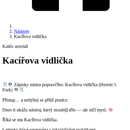
Nástroje
Kacířova vidlička
Katův arzenál
Kacířova vidlička
Zápisky mistra popravčího: Kacířova vidlička (Heretic’s
Fork)
Přistup… a nehýbej se příliš prudce.
Dnes ti ukážu nástroj, který nezabíjí tělo — ale ničí mysl.
Říká se mu Kacířova vidlička.
Latinsky bývá spojována s inkvizičními praktikami.