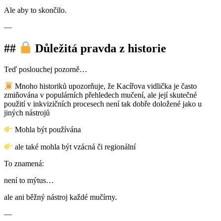
Ale aby to skončilo.
—
##
Důležitá pravda z historie
Teď poslouchej pozorně…
Mnoho historiků upozorňuje, že Kacířova vidlička je často
zmiňována v populárních přehledech mučení, ale její skutečné
použití v inkvizičních procesech není tak dobře doložené jako u
jiných nástrojů
Mohla být používána
ale také mohla být vzácná či regionální
To znamená:
není to mýtus…
ale ani běžný nástroj každé mučírny.
—