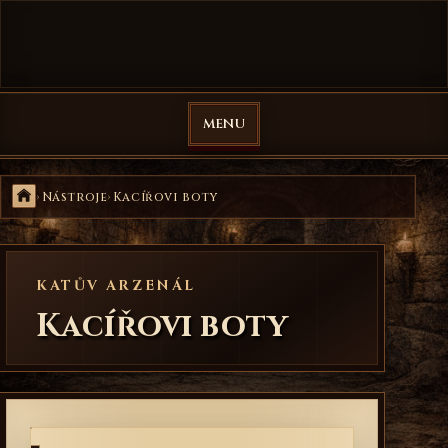
Přejít na obsah
Veselá Mučírna
MENU
Domů
Nástroje
Kacířovi boty
KATŮV ARZENÁL
Kacířovi boty