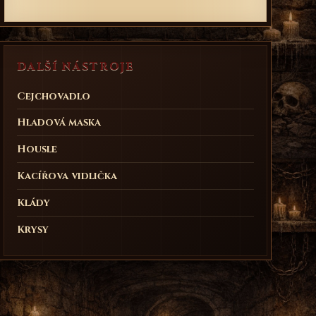
DALŠÍ NÁSTROJE
Cejchovadlo
Hladová maska
Housle
Kacířova vidlička
Klády
Krysy