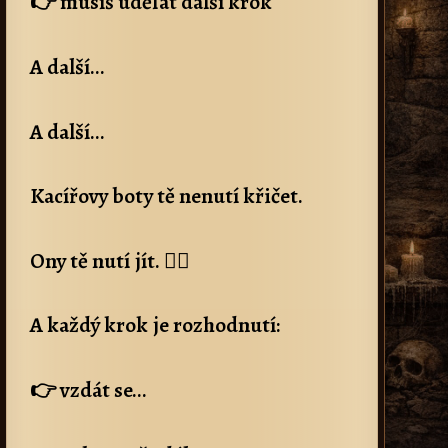
👉 musíš udělat další krok
A další…
A další…
Kacířovy boty tě nenutí křičet.
Ony tě nutí jít. 🚶‍♂️
A každý krok je rozhodnutí:
👉 vzdát se…