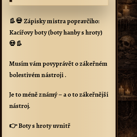
👢💀 Zápisky mistra popravčího:
Kacířovy boty (boty hanby s hroty)
💀👢
Musím vám povyprávět o zákeřném
bolestivém nástroji .
Je to méně známý – a o to zákeřnější
nástroj.
👉 Boty s hroty uvnitř