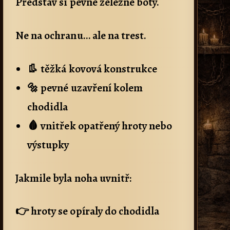
Představ si pevné železné boty.
Ne na ochranu… ale na trest.
👢 těžká kovová konstrukce
🔩 pevné uzavření kolem
chodidla
🩸 vnitřek opatřený hroty nebo
výstupky
Jakmile byla noha uvnitř:
👉 hroty se opíraly do chodidla