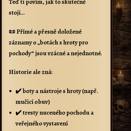
Teď ti povím, jak to skutečně
stojí…
📜 Přímé a přesně doložené
záznamy o „botách s hroty pro
pochody“ jsou vzácné a nejednotné.
Historie ale zná:
✔️ boty a nástroje s hroty (např.
mučicí obuv)
✔️ tresty nuceného pochodu a
veřejného vystavení