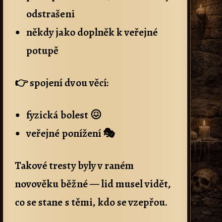
odstrašeni
někdy jako doplněk k veřejné
potupě
👉 spojení dvou věcí:
fyzická bolest 😖
veřejné ponížení 🎭
Takové tresty byly v raném
novověku běžné — lid musel vidět,
co se stane s těmi, kdo se vzepřou.