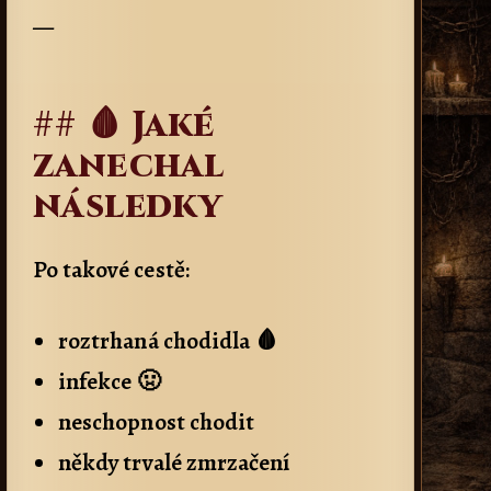
—
## 🩸 Jaké
zanechal
následky
Po takové cestě:
roztrhaná chodidla 🩸
infekce 🤢
neschopnost chodit
někdy trvalé zmrzačení