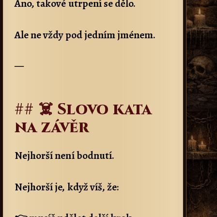
Ano, takové utrpení se dělo.
Ale ne vždy pod jedním jménem.
—
## ☠️ Slovo kata
na závěr
Nejhorší není bodnutí.
Nejhorší je, když víš, že: