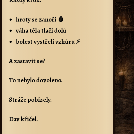
hroty se zanoří 🩸
váha těla tlačí dolů
bolest vystřelí vzhůru ⚡
A zastavit se?
To nebylo dovoleno.
Stráže pobízely.
Dav křičel.