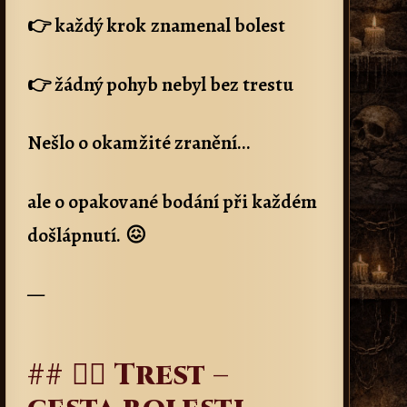
👉 každý krok znamenal bolest
👉 žádný pohyb nebyl bez trestu
Nešlo o okamžité zranění…
ale o opakované bodání při každém
došlápnutí. 😖
—
## 🚶‍♂️ Trest –