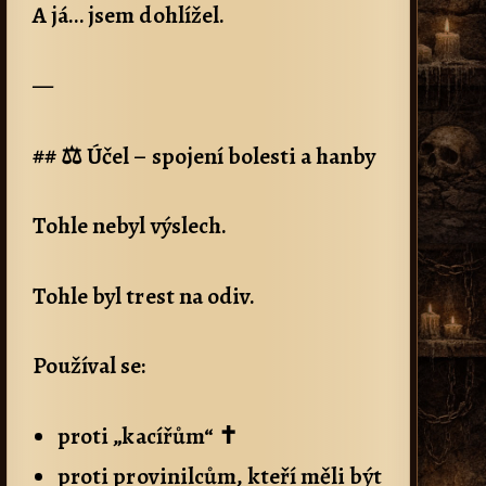
A já… jsem dohlížel.
—
## ⚖️ Účel – spojení bolesti a hanby
Tohle nebyl výslech.
Tohle byl trest na odiv.
Používal se:
proti „kacířům“ ✝️
proti provinilcům, kteří měli být