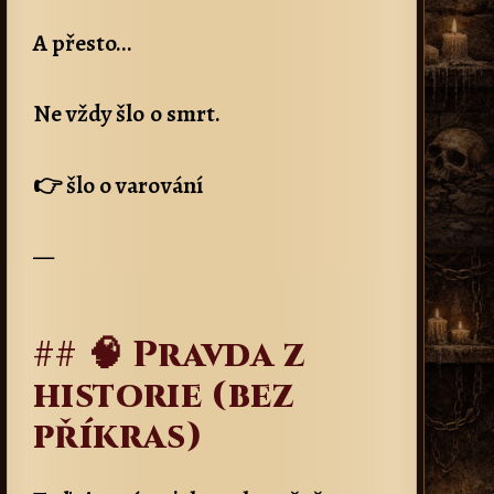
A přesto…
Ne vždy šlo o smrt.
👉 šlo o varování
—
## 🧠 Pravda z
historie (bez
příkras)