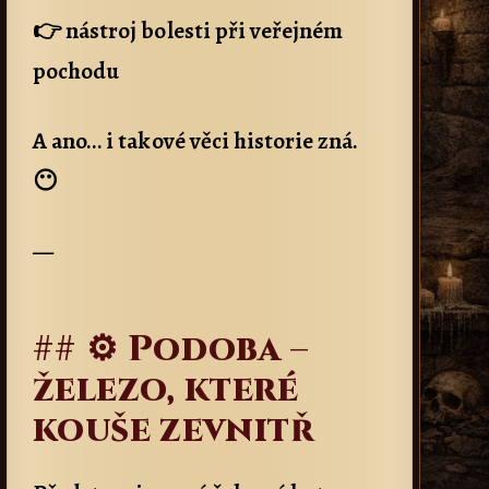
👉 nástroj bolesti při veřejném
pochodu
A ano… i takové věci historie zná.
😶
—
## ⚙️ Podoba –
železo, které
kouše zevnitř