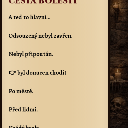
cesta bolesti
A teď to hlavní…
Odsouzený nebyl zavřen.
Nebyl připoután.
👉 byl donucen chodit
Po městě.
Před lidmi.
Každý krok: