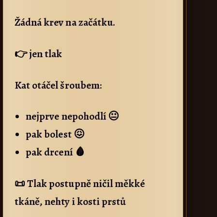
Žádná krev na začátku.
👉 jen tlak
Kat otáčel šroubem:
nejprve nepohodlí 😐
pak bolest 😖
pak drcení 🩸
📜 Tlak postupně ničil měkké
tkáně, nehty i kosti prstů