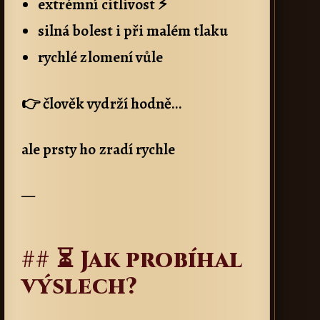
extrémní citlivost ⚡
silná bolest i při malém tlaku
rychlé zlomení vůle
👉 člověk vydrží hodně…
ale prsty ho zradí rychle
—
## ⏳ Jak probíhal
výslech?