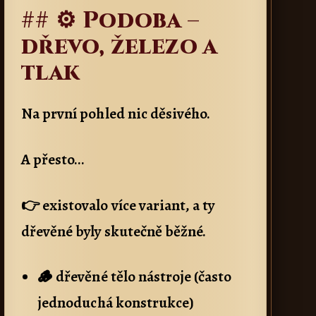
## ⚙️ Podoba –
dřevo, železo a
tlak
Na první pohled nic děsivého.
A přesto…
👉 existovalo více variant, a ty
dřevěné byly skutečně běžné.
🪵 dřevěné tělo nástroje (často
jednoduchá konstrukce)