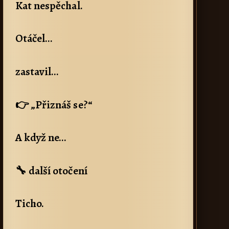
Kat nespěchal.
Otáčel…
zastavil…
👉 „Přiznáš se?“
A když ne…
🔧 další otočení
Ticho.