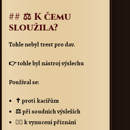
## ⚖️ K čemu
sloužila?
Tohle nebyl trest pro dav.
👉 tohle byl nástroj výslechu
Používal se:
✝️ proti kacířům
⚖️ při soudních výsleších
🕵️‍♂️ k vynucení přiznání