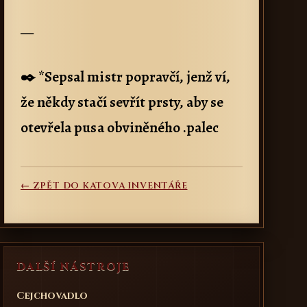
—
✒️ *Sepsal mistr popravčí, jenž ví,
že někdy stačí sevřít prsty, aby se
otevřela pusa obviněného .palec
← ZPĚT DO KATOVA INVENTÁŘE
DALŠÍ NÁSTROJE
Cejchovadlo