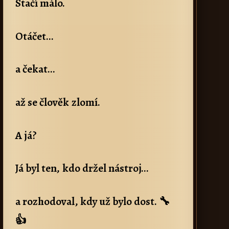
Stačí málo.
Otáčet…
a čekat…
až se člověk zlomí.
A já?
Já byl ten, kdo držel nástroj…
a rozhodoval, kdy už bylo dost. 🔧
👍