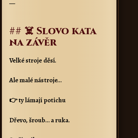
—
## ☠️ Slovo kata
na závěr
Velké stroje děsí.
Ale malé nástroje…
👉 ty lámají potichu
Dřevo, šroub… a ruka.