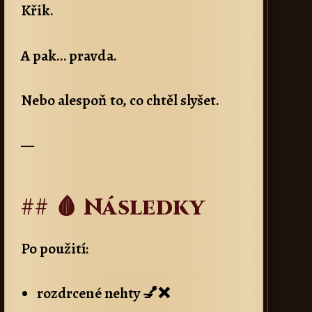
Křik.
A pak… pravda.
Nebo alespoň to, co chtěl slyšet.
—
## 🩸 Následky
Po použití:
rozdrcené nehty 💅❌