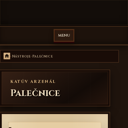
Přejít na obsah
Veselá Mučírna
MENU
Domů
Nástroje
Palečnice
KATŮV ARZENÁL
Palečnice