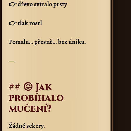
👉 dřevo svíralo prsty
👉 tlak rostl
Pomalu… přesně… bez úniku.
—
## 😖 Jak
probíhalo
mučení?
Žádné sekery.