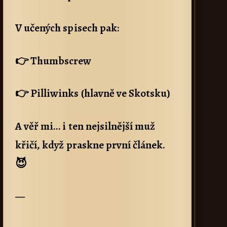
V učených spisech pak:
👉 Thumbscrew
👉 Pilliwinks (hlavně ve Skotsku)
A věř mi… i ten nejsilnější muž
křičí, když praskne první článek.
😈
—