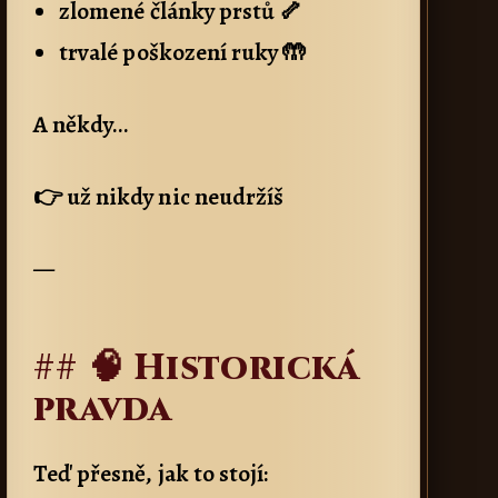
zlomené články prstů 🦴
trvalé poškození ruky 🤲
A někdy…
👉 už nikdy nic neudržíš
—
## 🧠 Historická
pravda
Teď přesně, jak to stojí: