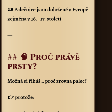
📜 Palečnice jsou doložené v Evropě
zejména v 16.–17. století
—
## 🧠 Proč právě
prsty?
Možná si říkáš… proč zrovna palec?
👉 protože: