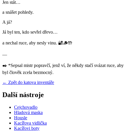
Jen stát…
a snášet pohledy.
A já?
Já byl ten, kdo sevřel dřevo…
a nechal ruce, aby nesly vinu. 🔐🪵🤲
—
✒️ *Sepsal mistr popravčí, jenž ví, že někdy stačí svázat ruce, aby
byl člověk zcela bezmocný.
← Zpět do katova inventáře
Další nástroje
Cejchovadlo
Hladová maska
Housle
Kacířova vidlička
Kacířovi boty