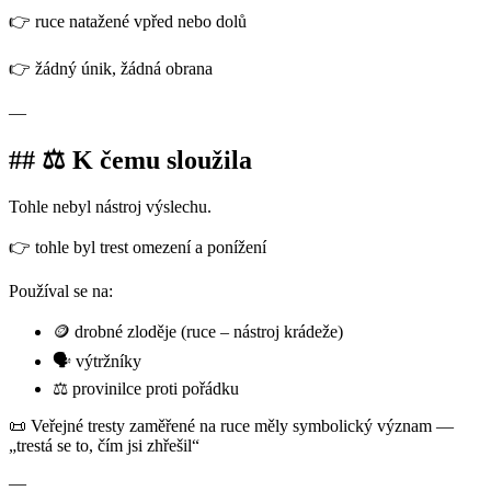
👉 ruce natažené vpřed nebo dolů
👉 žádný únik, žádná obrana
—
## ⚖️ K čemu sloužila
Tohle nebyl nástroj výslechu.
👉 tohle byl trest omezení a ponížení
Používal se na:
🪙 drobné zloděje (ruce – nástroj krádeže)
🗣️ výtržníky
⚖️ provinilce proti pořádku
📜 Veřejné tresty zaměřené na ruce měly symbolický význam —
„trestá se to, čím jsi zhřešil“
—