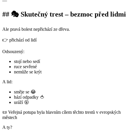
—
## 🎭 Skutečný trest – bezmoc před lidmi
Ale pravá bolest nepřichází ze dřeva.
👉 přichází od lidí
Odsouzený:
stojí nebo sedí
ruce sevřené
nemůže se krýt
A lid:
směje se 😂
hází odpadky 🍅
uráží 🤬
📜 Veřejná potupa byla hlavním cílem těchto trestů v evropských
městech
A ty?