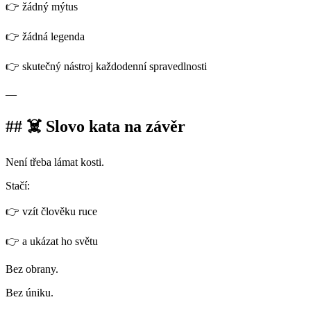
👉 žádný mýtus
👉 žádná legenda
👉 skutečný nástroj každodenní spravedlnosti
—
## ☠️ Slovo kata na závěr
Není třeba lámat kosti.
Stačí:
👉 vzít člověku ruce
👉 a ukázat ho světu
Bez obrany.
Bez úniku.