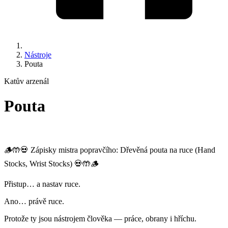
Nástroje
Pouta
Katův arzenál
Pouta
🪵🤲💀 Zápisky mistra popravčího: Dřevěná pouta na ruce (Hand
Stocks, Wrist Stocks) 💀🤲🪵
Přistup… a nastav ruce.
Ano… právě ruce.
Protože ty jsou nástrojem člověka — práce, obrany i hříchu.