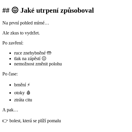
## 😖 Jaké utrpení způsoboval
Na první pohled mírné…
Ale zkus to vydržet.
Po zavření:
ruce znehybněné 🤲
tlak na zápěstí 😖
nemožnost změnit polohu
Po čase:
brnění ⚡
otoky 🩸
ztráta citu
A pak…
👉 bolest, která se plíží pomalu