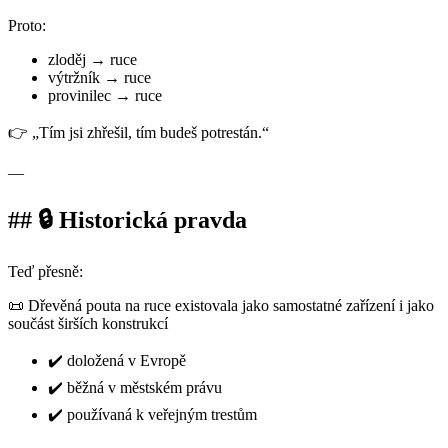
Proto:
zloděj → ruce
výtržník → ruce
provinilec → ruce
👉 „Tím jsi zhřešil, tím budeš potrestán.“
—
## 🔒 Historická pravda
Teď přesně:
📜 Dřevěná pouta na ruce existovala jako samostatné zařízení i jako
součást širších konstrukcí
✔️ doložená v Evropě
✔️ běžná v městském právu
✔️ používaná k veřejným trestům