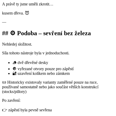
A právě ty jsme uměli zkrotit…
kusem dřeva. 😈
—
## ⚙️ Podoba – sevření bez železa
Nehledej složitost.
Síla tohoto nástroje byla v jednoduchosti.
🪵 dvě dřevěné desky
🔘 vyřezané otvory pouze pro zápěstí
🔐 uzavření kolíkem nebo zámkem
📜 Historicky existovaly varianty zaměřené pouze na ruce,
používané samostatně nebo jako součást větších konstrukcí
(stocks/pillory)
Po zavření:
👉 zápěstí byla pevně sevřena