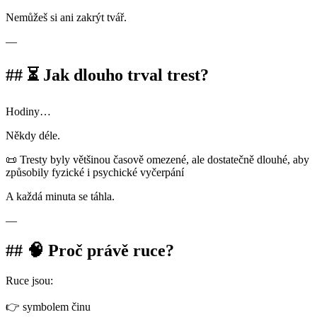
Nemůžeš si ani zakrýt tvář.
—
## ⏳ Jak dlouho trval trest?
Hodiny…
Někdy déle.
📜 Tresty byly většinou časově omezené, ale dostatečně dlouhé, aby
způsobily fyzické i psychické vyčerpání
A každá minuta se táhla.
—
## 🧠 Proč právě ruce?
Ruce jsou:
👉 symbolem činu